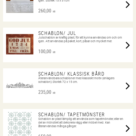
igen. Storlek 15 x 51cm
260,00
KR
SCHABLON/ JUL
Julschablon av kraftig plast, för att kunna användas om och om
igen. Att användas på paket, kort, påsar och mycket mer.
100,00
KR
SCHABLON/ KLASSISK BÅRD
Återanvändbara schabloner med klassiskt motiv (enlagers
schablon).Storlek 72 x 15 cm.
235,00
KR
SCHABLON/ TAPETMÖNSTER
Schablon av plast lämplig att använda som tapetmönster, eller en
del av mönstret att dekorera vägg eller möbel med. Kan
återanvändas många gånger.