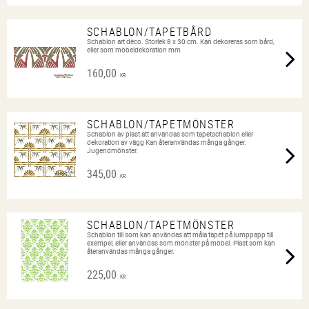
SCHABLON/TAPETBÅRD
Schablon art dèco. Storlek 8 x 30 cm. Kan dekoreras som bård,
eller som möbeldekoration mm
160,00
KR
SCHABLON/TAPETMÖNSTER
Schablon av plast att användas som tapetschablon eller
dekoration av vägg Kan återanvändas många gånger.
Jugendmönster.
345,00
KR
SCHABLON/TAPETMÖNSTER
Schablon till som kan användas att måla tapet på lumppapp till
exempel, eller användas som mönster på möbel. Plast som kan
återanvändas många gånger.
225,00
KR