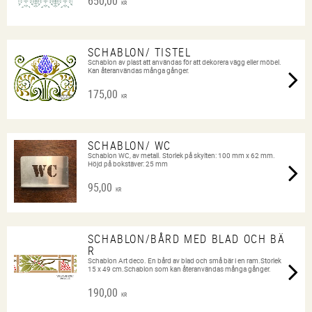
650,00
KR
SCHABLON/ TISTEL
Schablon av plast att användas för att dekorera vägg eller möbel.
Kan återanvändas många gånger.
175,00
KR
SCHABLON/ WC
Schablon WC, av metall. Storlek på skylten: 100 mm x 62 mm.
Höjd på bokstäver: 25 mm
95,00
KR
SCHABLON/BÅRD MED BLAD OCH BÄ
R
Schablon Art deco. En bård av blad och små bär i en ram.Storlek
15 x 49 cm.Schablon som kan återanvändas många gånger.
190,00
KR