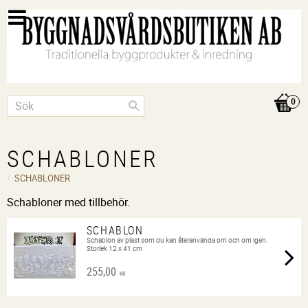
SCHABLONER
SCHABLONER
Schabloner med tillbehör.
SCHABLON
Schablon av plast som du kan återanvända om och om igen.
Storlek 12 x 41 cm
255,00
KR