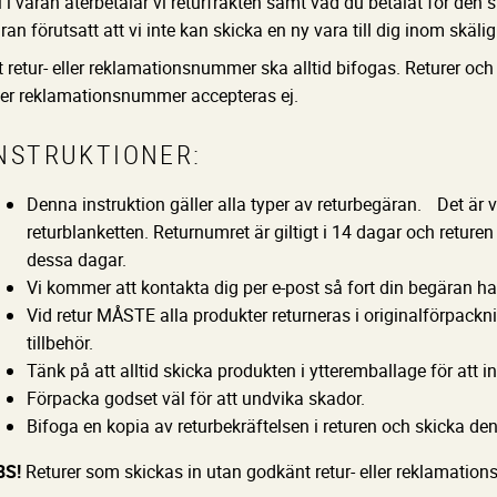
l i varan återbetalar vi returfrakten samt vad du betalat för den 
ran förutsatt att vi inte kan skicka en ny vara till dig inom skälig 
t retur- eller reklamationsnummer ska alltid bifogas. Returer oc
ler reklamationsnummer accepteras ej.
NSTRUKTIONER:
Denna instruktion gäller alla typer av returbegäran. Det är vikt
returblanketten. Returnumret är giltigt i 14 dagar och reture
dessa dagar.
Vi kommer att kontakta dig per e-post så fort din begäran ha
Vid retur MÅSTE alla produkter returneras i originalförpack
tillbehör.
Tänk på att alltid skicka produkten i ytteremballage för att
Förpacka godset väl för att undvika skador.
Bifoga en kopia av returbekräftelsen i returen och skicka den 
BS!
Returer som skickas in utan godkänt retur- eller reklamatio