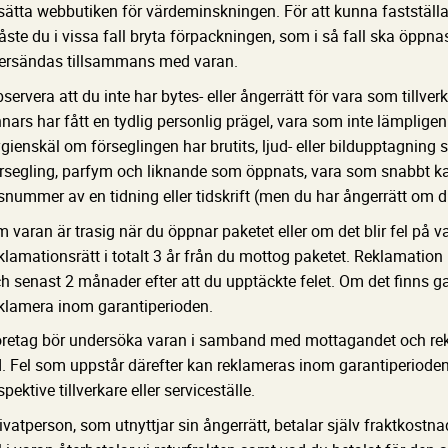
sätta webbutiken för värdeminskningen. För att kunna fastställa
ste du i vissa fall bryta förpackningen, som i så fall ska öpp
ersändas tillsammans med varan.
servera att du inte har bytes- eller ångerrätt för vara som tillver
nars har fått en tydlig personlig prägel, vara som inte lämpligen
gienskäl om förseglingen har brutits, ljud- eller bildupptagnin
rsegling, parfym och liknande som öppnats, vara som snabbt ka
snummer av en tidning eller tidskrift (men du har ångerrätt om d
 varan är trasig när du öppnar paketet eller om det blir fel på v
klamationsrätt i totalt 3 år från du mottog paketet. Reklamatio
h senast 2 månader efter att du upptäckte felet. Om det finns g
klamera inom garantiperioden.
retag bör undersöka varan i samband med mottagandet och rekl
d. Fel som uppstår därefter kan reklameras inom garantiperioden. I
spektive tillverkare eller serviceställe.
ivatperson, som utnyttjar sin ångerrätt, betalar själv fraktkostn