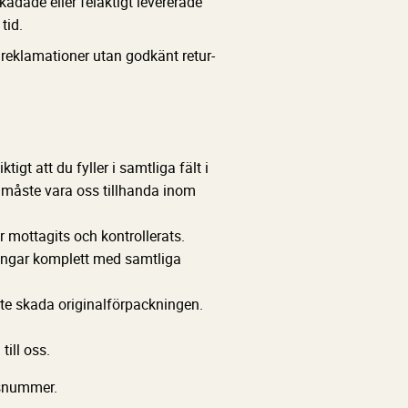
skadade eller felaktigt levererade
tid.
h reklamationer utan godkänt retur-
igt att du fyller i samtliga fält i
n måste vara oss tillhanda inom
r mottagits och kontrollerats.
ningar komplett med samtliga
 inte skada originalförpackningen.
till oss.
nsnummer.