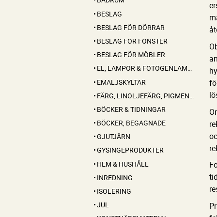
er
BESLAG
må
BESLAG FÖR DÖRRAR
åt
BESLAG FÖR FÖNSTER
Ob
BESLAG FÖR MÖBLER
an
EL, LAMPOR & FOTOGENLAMPOR
hy
EMALJSKYLTAR
fö
lö
FÄRG, LINOLJEFÄRG, PIGMENT, LINOLJA, SÅPA MM
BÖCKER & TIDNINGAR
Om
BÖCKER, BEGAGNADE
re
oc
GJUTJÄRN
re
GYSINGEPRODUKTER
HEM & HUSHÅLL
Fö
ti
INREDNING
re
ISOLERING
JUL
Pr