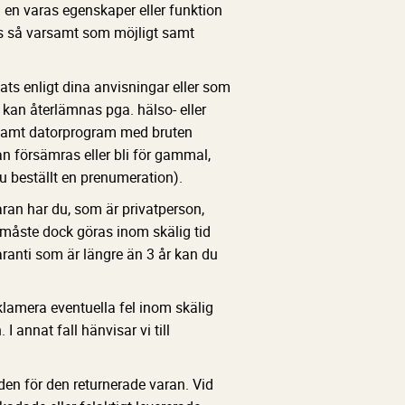
 en varas egenskaper eller funktion
nas så varsamt som möjligt samt
kats enligt dina anvisningar eller som
 kan återlämnas pga. hälso- eller
g samt datorprogram med bruten
n försämras eller bli för gammal,
u beställt en prenumeration).
aran har du, som är privatperson,
n måste dock göras inom skälig tid
aranti som är längre än 3 år kan du
amera eventuella fel inom skälig
 annat fall hänvisar vi till
aden för den returnerade varan. Vid