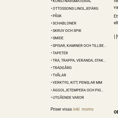
fe
KONSTNÄRSMATERIAL
va
OTTOSSONS LINOLJEFÄRG
PÅSK
Et
el
SCHABLONER
SKRUV OCH SPIK
I
SMIDE
SPISAR, KAMINER OCH TILLBEHÖR
TAPETER
TRÄ, TRAPPA, VERANDA, STAKET, KONSOLER
TRÄDGÅRD
TVÅLAR
VERKTYG, KITT, PENSLAR MM
ÄGGOLJETEMPERA OCH PIGMENT
UTGÅENDE VAROR
Priser visas
inkl. moms
O