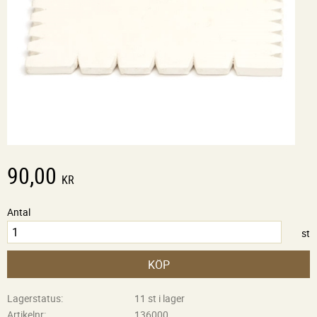
90,00
KR
Antal
st
KÖP
Lagerstatus
11 st i lager
Artikelnr
136000