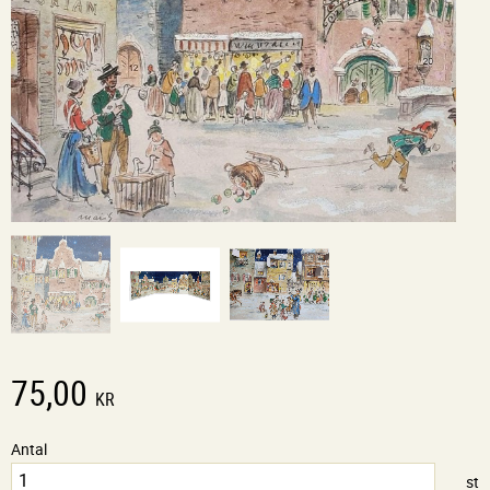
75,00
KR
Antal
st