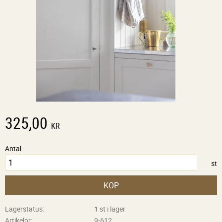
325,00
KR
Antal
st
KÖP
Lagerstatus
1 st i lager
Artikelnr
9-612