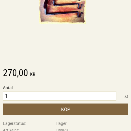
270,00
KR
Antal
st
KÖP
Lagerstatus
I lager
Artikelnr
jussi-10