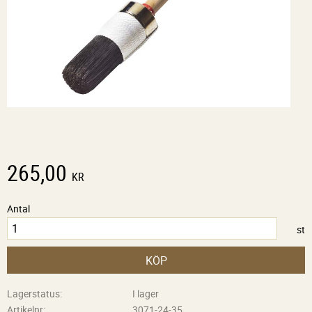
265,00
KR
Antal
st
KÖP
Lagerstatus
I lager
Artikelnr
3071-24-35