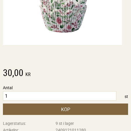
30,00
KR
Antal
st
KÖP
Lagerstatus
9 st i lager
Artikelnr
2409121011280