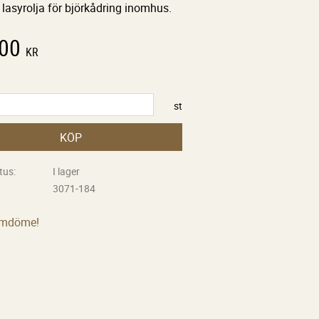
lasyrolja för björkådring inomhus.
,00
KR
st
KÖP
tus
I lager
3071-184
omdöme!