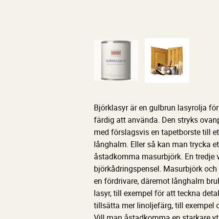
Björklasyr är en gulbrun lasyrolja fö
färdig att använda. Den stryks ova
med förslagsvis en tapetborste till 
långhalm. Eller så kan man trycka e
åstadkomma masurbjörk. En tredje va
björkådringspensel. Masurbjörk och
en fördrivare, däremot långhalm bru
lasyr, till exempel för att teckna de
tillsätta mer linoljefärg, till exempe
Vill man åstadkomma en starkare yta