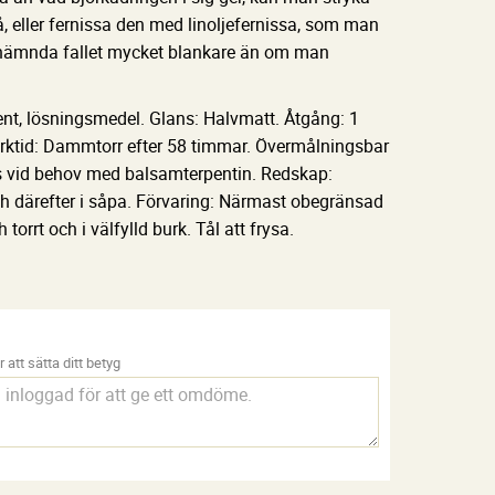
å, eller fernissa den med linoljefernissa, som man
 sistnämnda fallet mycket blankare än om man
gment, lösningsmedel. Glans: Halvmatt. Åtgång: 1
 Torktid: Dammtorr efter 58 timmar. Övermålningsbar
as vid behov med balsamterpentin. Redskap:
och därefter i såpa. Förvaring: Närmast obegränsad
torrt och i välfylld burk. Tål att frysa.
 att sätta ditt betyg