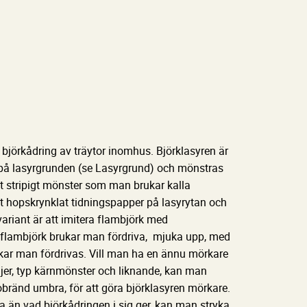
r björkådring av träytor inomhus. Björklasyren är
npå lasyrgrunden (se Lasyrgrund) och mönstras
ett stripigt mönster som man brukar kalla
tt hopskrynklat tidningspapper på lasyrytan och
riant är att imitera flambjörk med
 flambjörk brukar man fördriva, mjuka upp, med
kar man fördrivas. Vill man ha en ännu mörkare
taljer, typ kärnmönster och liknande, kan man
l obränd umbra, för att göra björklasyren mörkare.
 än vad björkådringen i sig ger, kan man stryka