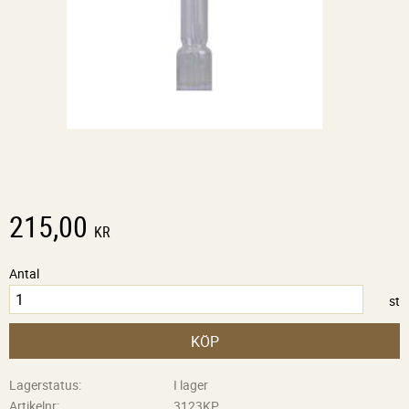
215,00
KR
Antal
st
KÖP
Lagerstatus
I lager
Artikelnr
3123KP