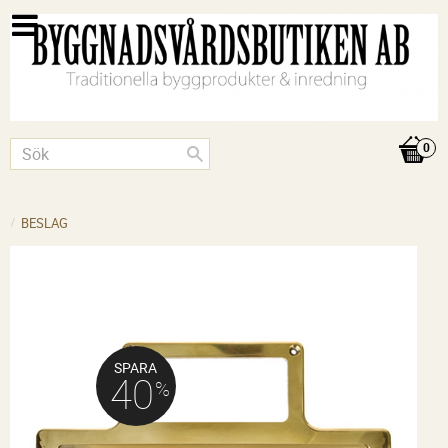
BESLAG
SPARA
40
%