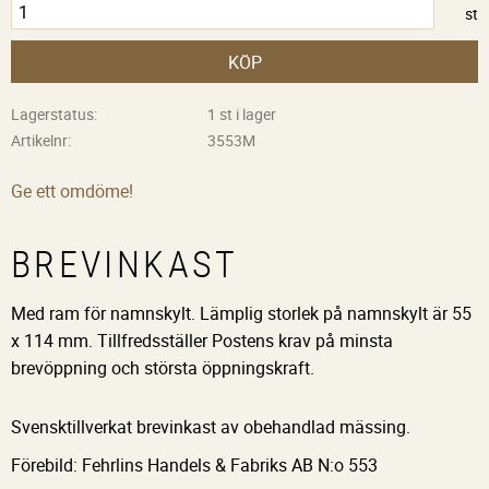
st
KÖP
Lagerstatus
1 st i lager
Artikelnr
3553M
Ge ett omdöme!
BREVINKAST
Med ram för namnskylt. Lämplig storlek på namnskylt är 55
x 114 mm. Tillfredsställer Postens krav på minsta
brevöppning och största öppningskraft.
Svensktillverkat brevinkast av obehandlad mässing.
Förebild: Fehrlins Handels & Fabriks AB N:o 553