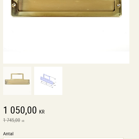
Nedsatt pris:
1 050,00
KR
Ordinarie pris:
1 745,00
KR
Antal