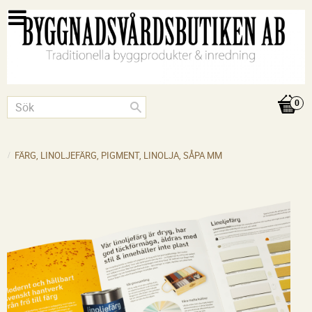
FÄRG, LINOLJEFÄRG, PIGMENT, LINOLJA, SÅPA MM