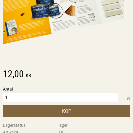
12,00
KR
Antal
st
KÖP
Lagerstatus
I lager
Artikelnr
LFK