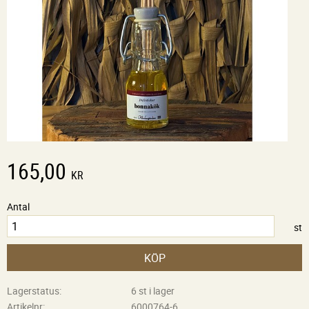
165,00
KR
Antal
st
KÖP
Lagerstatus
6 st i lager
Artikelnr
6000764-6