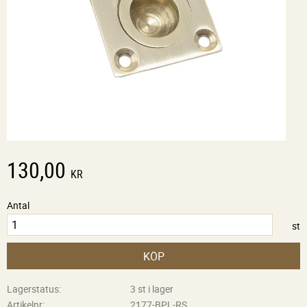
130,00
KR
Antal
st
KÖP
Lagerstatus
3 st i lager
Artikelnr
2177-BPL-RS