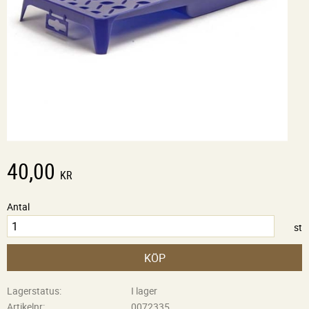
40,00
KR
Antal
st
KÖP
Lagerstatus
I lager
Artikelnr
0072335