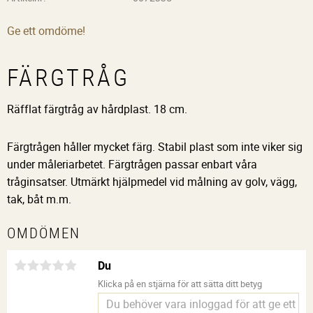
Ge ett omdöme!
FÄRGTRÅG
Räfflat färgtråg av hårdplast. 18 cm.
Färgtrågen håller mycket färg. Stabil plast som inte viker sig
under måleriarbetet. Färgtrågen passar enbart våra
tråginsatser. Utmärkt hjälpmedel vid målning av golv, vägg,
tak, båt m.m.
OMDÖMEN
Du
Klicka på en stjärna för att sätta ditt betyg