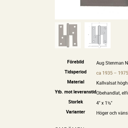
Förebild
Aug Stenman Nr
Tidsperiod
ca 1935 – 197
Material
Kallvalsat höghå
Ytb. mot leveranstid
Obehandlat, elf
Storlek
4" x 1½"
Varianter
Höger och vänst