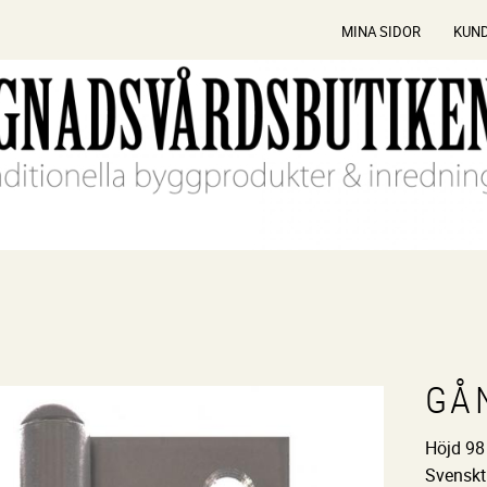
MINA SIDOR
KUN
GÅ
Höjd 98
Svenskti