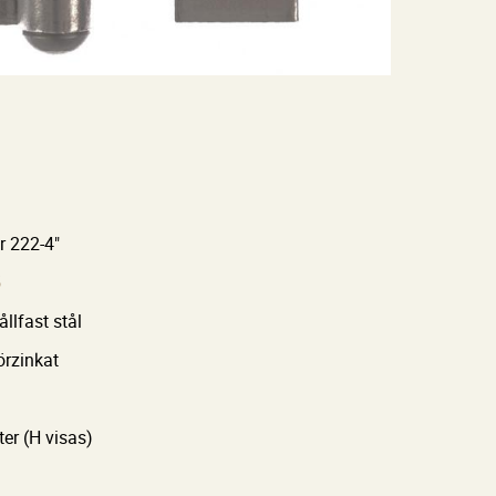
 222-4"
5
llfast stål
örzinkat
er (H visas)