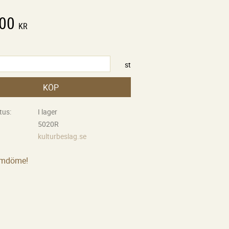
,00
KR
st
KÖP
tus
I lager
5020R
kulturbeslag.se
omdöme!