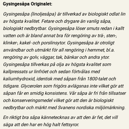
Gysingesåpa Originalet:
Gysingesåpa (linoljesåpa) är tillverkad av biologiskt odlat lin
av högsta kvalitet. Fetare och drygare än vanlig såpa,
biologiskt nedbrytbar. Gysingesåpa löser smuts redan i kallt
vatten och är bland annat bra för rengöring av trä-, sten-,
klinker-, kakel- och porslinsytor. Gysingesåpa är otroligt
användbar och utmärkt för all rengöring i hemmet, bl.a.
rengöring av golv, väggar, tak, bänkar och andra ytor.
Gysingesåpa tillverkas på olja av högsta kvalitet som
kallpressats ur linfröet och sedan förtvålas med
kaliumhydroxid, identisk med såpan från 1800-talet och
tidigare. Glycerolen som frigörs avlägsnas inte vilket gör att
såpan får en smidig konsistens. Vår såpa är fri från tillsatser
och konserveringsmedel vilket gör att den är biologiskt
nedbrytbar och märkt med Svanens nordiska miljömärkning.
En riktigt bra såpa kännetecknas av att den är fet, det vill
säga att den har en hög halt fettsyror.