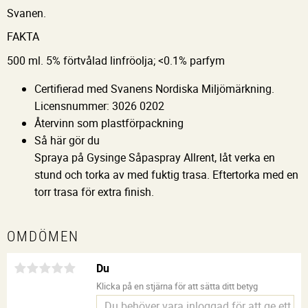
Svanen.
FAKTA
500 ml. 5% förtvålad linfröolja; <0.1% parfym
Certifierad med Svanens Nordiska Miljömärkning.
Licensnummer: 3026 0202
Återvinn som plastförpackning
Så här gör du
Spraya på Gysinge Såpaspray Allrent, låt verka en
stund och torka av med fuktig trasa. Eftertorka med en
torr trasa för extra finish.
OMDÖMEN
Du
Klicka på en stjärna för att sätta ditt betyg