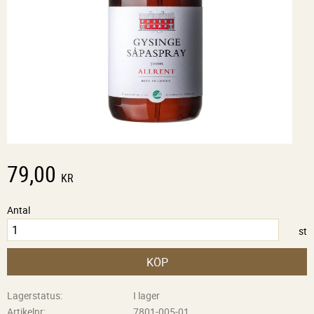
79,00
KR
Antal
st
KÖP
Lagerstatus
I lager
Artikelnr
7801-005-01