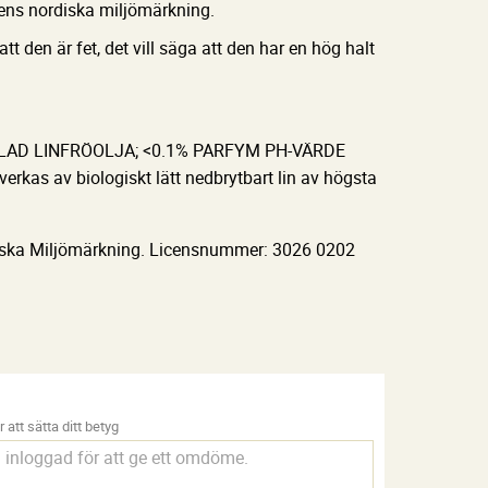
ens nordiska miljömärkning.
tt den är fet, det vill säga att den har en hög halt
VÅLAD LINFRÖOLJA; <0.1% PARFYM PH-VÄRDE
kas av biologiskt lätt nedbrytbart lin av högsta
iska Miljömärkning. Licensnummer: 3026 0202
g
 att sätta ditt betyg