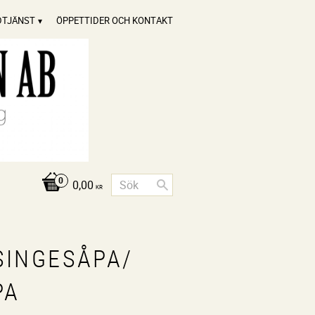
DTJÄNST
ÖPPETTIDER OCH KONTAKT
0,00
KR
SINGESÅPA/
PA