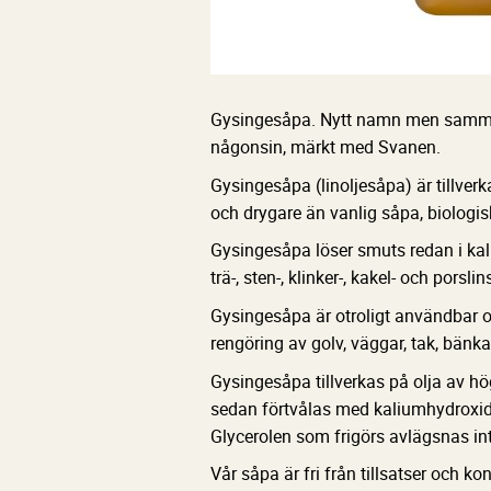
Gysingesåpa. Nytt namn men samma 
någonsin, märkt med Svanen.
Gysingesåpa (linoljesåpa) är tillverka
och drygare än vanlig såpa, biologisk
Gysingesåpa löser smuts redan i kall
trä-, sten-, klinker-, kakel- och porslin
Gysingesåpa är otroligt användbar oc
rengöring av golv, väggar, tak, bänka
Gysingesåpa tillverkas på olja av hög
sedan förtvålas med kaliumhydroxid,
Glycerolen som frigörs avlägsnas int
Vår såpa är fri från tillsatser och ko