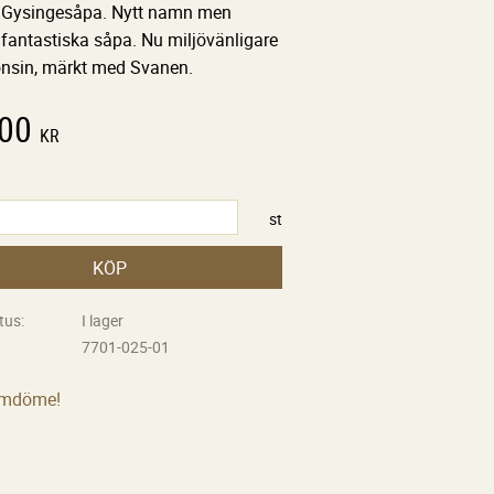
er. Gysingesåpa. Nytt namn men
antastiska såpa. Nu miljövänligare
nsin, märkt med Svanen.
,00
KR
st
KÖP
tus
I lager
7701-025-01
omdöme!