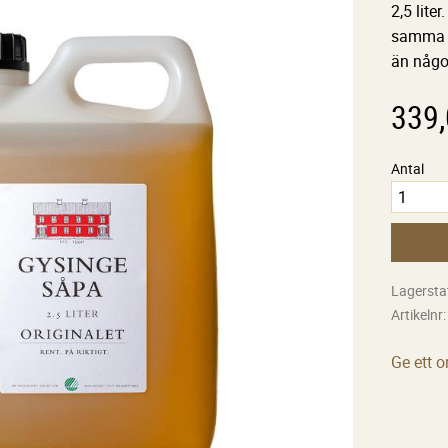
2,5 lit
samma f
än någo
339
Antal
Lagersta
Artikelnr
Ge ett 