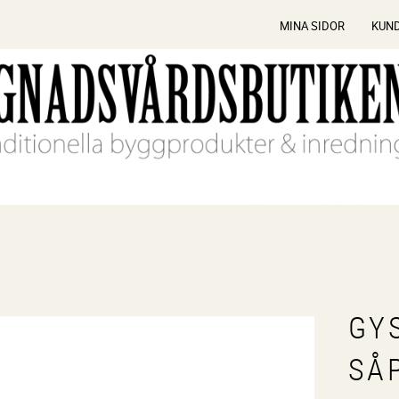
MINA SIDOR
KUN
GY
SÅ