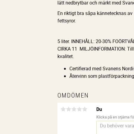
lätt nedbrytbar och märkt med Svan
En riktigt bra såpa kännetecknas av a
fettsyror.
5 liter. INNEHÅLL: 20-30% FOÖRT
CIRKA 11 MILJÖINFORMATION: Tillver
kvalitet.
Certifierad med Svanens Nord
Återvinn som plastförpacknin
OMDÖMEN
Du
Klicka på en stjärna för