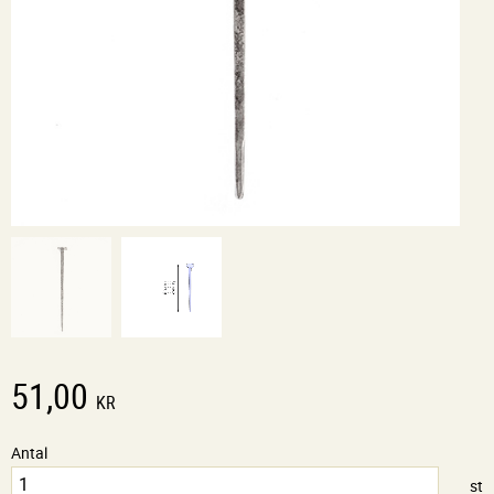
51,00
KR
Antal
st