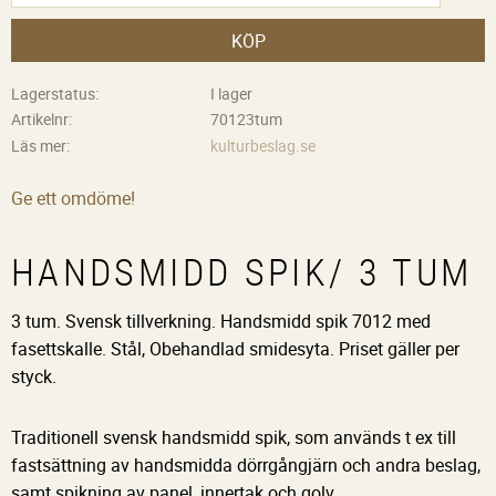
KÖP
Lagerstatus
I lager
Artikelnr
70123tum
Läs mer
kulturbeslag.se
Ge ett omdöme!
HANDSMIDD SPIK/ 3 TUM
3 tum. Svensk tillverkning. Handsmidd spik 7012 med
fasettskalle. Stål, Obehandlad smidesyta. Priset gäller per
styck.
Traditionell svensk handsmidd spik, som används t ex till
fastsättning av handsmidda dörrgångjärn och andra beslag,
samt spikning av panel, innertak och golv.