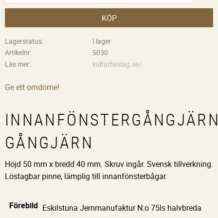
KÖP
Lagerstatus
I lager
Artikelnr
5030
Läs mer
kulturbeslag.se/
Ge ett omdöme!
INNANFÖNSTERGÅNGJÄRN
GÅNGJÄRN
Höjd 50 mm x bredd 40 mm. Skruv ingår. Svensk tillverkning.
Löstagbar pinne, lämplig till innanfönsterbågar.
Förebild
Eskilstuna Jernmanufaktur N:o 75ls halvbreda