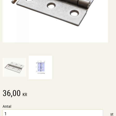
36,00
KR
Antal
st