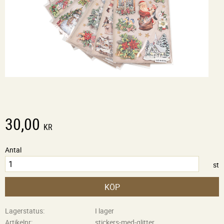
30,00
KR
Antal
st
KÖP
Lagerstatus
I lager
Artikelnr
stickers-med-glitter