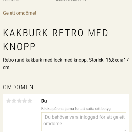
Ge ett omdöme!
KAKBURK RETRO MED
KNOPP
Retro rund kakburk med lock med knopp. Storlek: 16,8xdia17
cm.
OMDÖMEN
Du
Klicka på en stjärna för att sätta ditt betyg