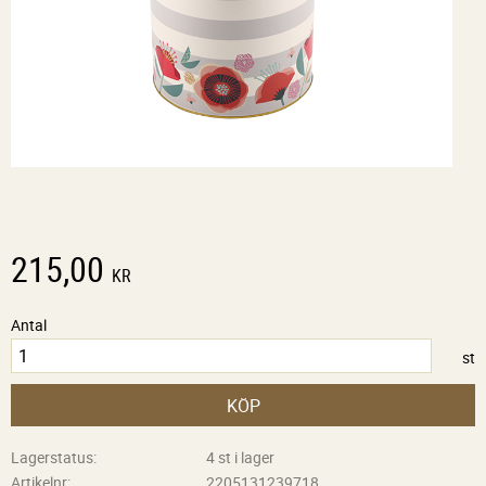
215,00
KR
Antal
st
KÖP
Lagerstatus
4 st i lager
Artikelnr
2205131239718