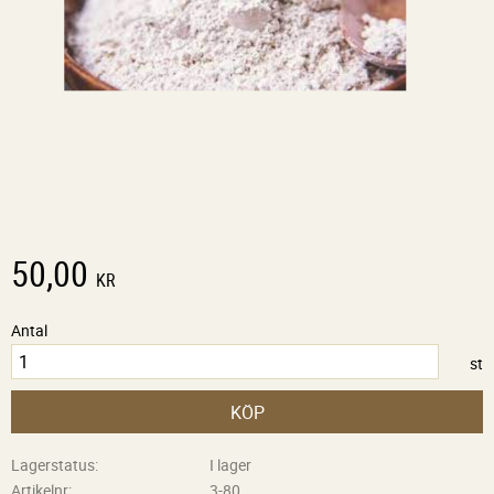
50,00
KR
Antal
st
KÖP
Lagerstatus
I lager
Artikelnr
3-80