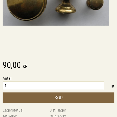
90,00
KR
Antal
st
KÖP
Lagerstatus
8 st i lager
Artikelnr
OB407-32