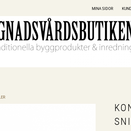
MINA SIDOR
KUN
LER
KO
SN