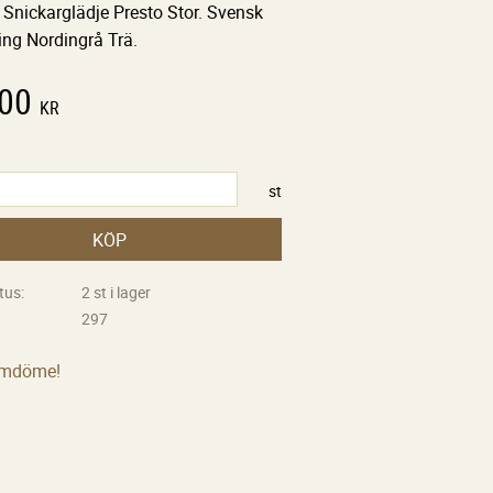
 Snickarglädje Presto Stor. Svensk
ning Nordingrå Trä.
,00
KR
st
KÖP
tus
2 st i lager
297
omdöme!