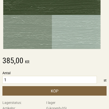
385,00
KR
Antal
st
KÖP
Lagerstatus
I lager
Artikelnr
G-kopenh-05L