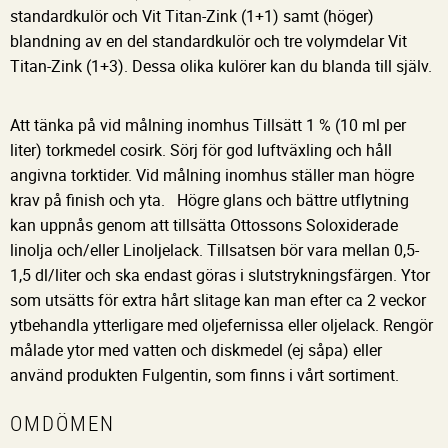
standardkulör och Vit Titan-Zink (1+1) samt (höger)
blandning av en del standardkulör och tre volymdelar Vit
Titan-Zink (1+3). Dessa olika kulörer kan du blanda till själv.
Att tänka på vid målning inomhus Tillsätt 1 % (10 ml per
liter) torkmedel cosirk. Sörj för god luftväxling och håll
angivna torktider. Vid målning inomhus ställer man högre
krav på finish och yta. Högre glans och bättre utflytning
kan uppnås genom att tillsätta Ottossons Soloxiderade
linolja och/eller Linoljelack. Tillsatsen bör vara mellan 0,5-
1,5 dl/liter och ska endast göras i slutstrykningsfärgen. Ytor
som utsätts för extra hårt slitage kan man efter ca 2 veckor
ytbehandla ytterligare med oljefernissa eller oljelack. Rengör
målade ytor med vatten och diskmedel (ej såpa) eller
använd produkten Fulgentin, som finns i vårt sortiment.
OMDÖMEN