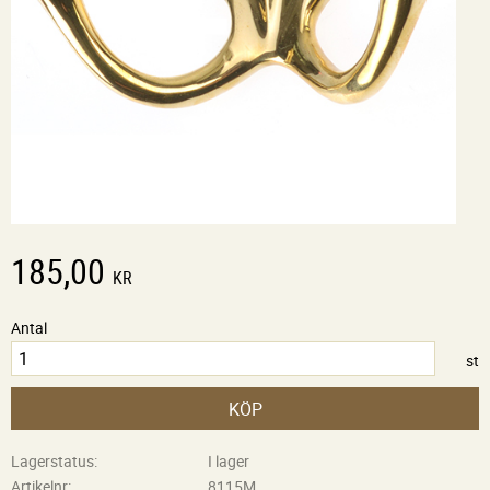
185,00
KR
Antal
st
KÖP
Lagerstatus
I lager
Artikelnr
8115M