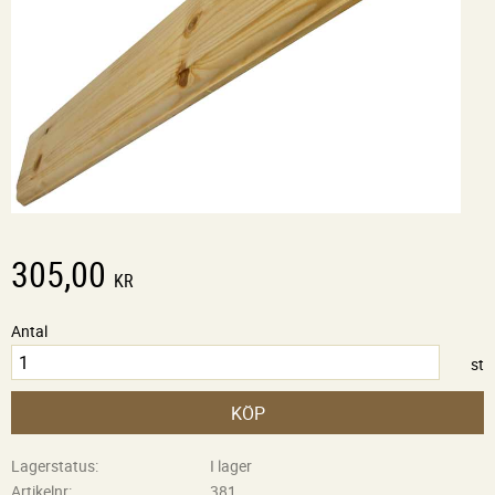
305,00
KR
Antal
st
KÖP
Lagerstatus
I lager
Artikelnr
381