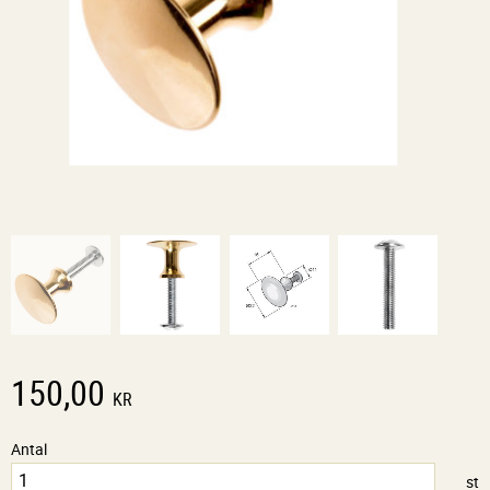
150,00
KR
Antal
st