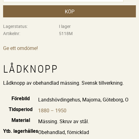
KÖP
Lagerstatus
I lager
Artikelnr
5118M
Ge ett omdöme!
LÅDKNOPP
Lådknopp av obehandlad mässing. Svensk tillverkning.
Förebild
Landshövdingehus, Majorna, Göteborg, O
Tidsperiod
1880 – 1950
Material
Mässing. Skruv av stål.
Ytb. lagerhålles
Obehandlad, förnicklad