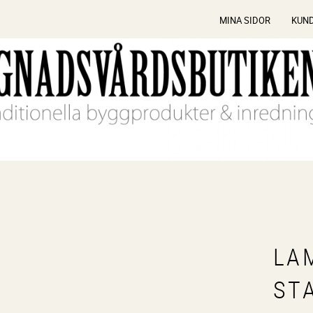
MINA SIDOR
KUN
LA
ST