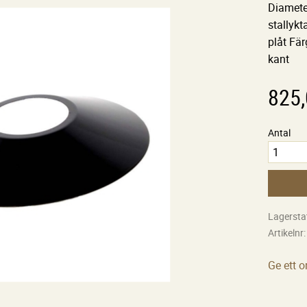
Diamete
stallykt
plåt Fär
kant
825
Antal
Lagersta
Artikelnr
Ge ett 