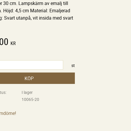
r 30 cm. Lampskärm av emalj till
a. Höjd: 4,5 cm Material: Emaljerad
g: Svart utanpå, vit insida med svart
,00
KR
st
KÖP
tus
I lager
10065-20
omdöme!