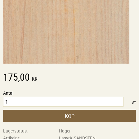
175,00
KR
Antal
st
KÖP
Lagerstatus
I lager
Artikelnr
LasyrK-SANDSTEN