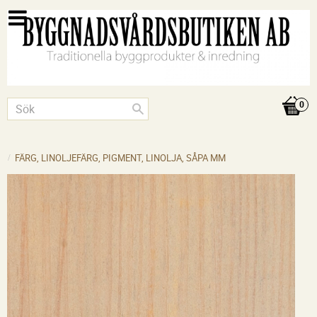
FÄRG, LINOLJEFÄRG, PIGMENT, LINOLJA, SÅPA MM