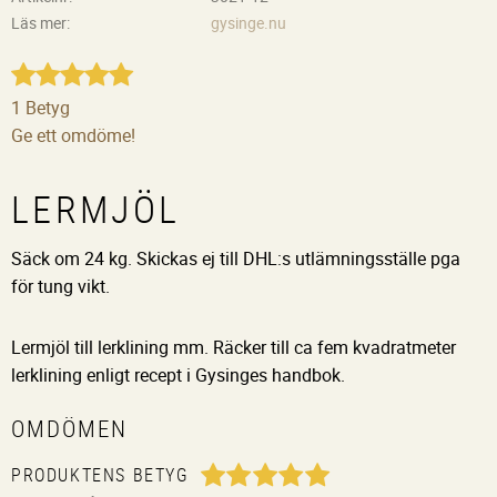
Läs mer
gysinge.nu
1 Betyg
Ge ett omdöme!
LERMJÖL
Säck om 24 kg. Skickas ej till DHL:s utlämningsställe pga
för tung vikt.
Lermjöl till lerklining mm. Räcker till ca fem kvadratmeter
lerklining enligt recept i Gysinges handbok.
OMDÖMEN
PRODUKTENS BETYG