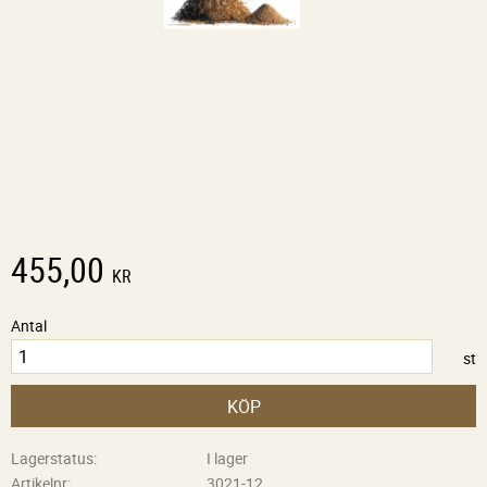
455,00
KR
Antal
st
KÖP
Lagerstatus
I lager
Artikelnr
3021-12