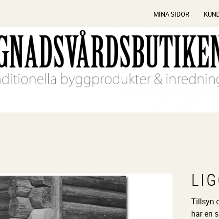
MINA SIDOR
KUN
LI
Tillsyn
har en 