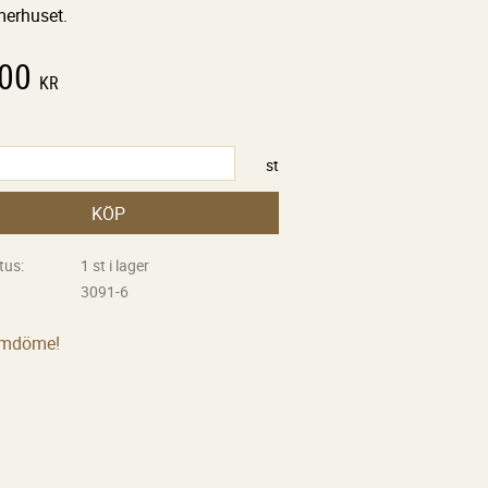
merhuset.
,00
KR
st
KÖP
tus
1 st i lager
3091-6
omdöme!