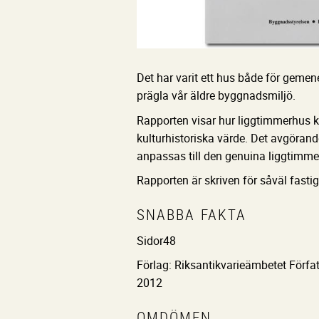
Det har varit ett hus både för geme
prägla vår äldre byggnadsmiljö.
Rapporten visar hur liggtimmerhus ka
kulturhistoriska värde. Det avgörand
anpassas till den genuina liggtimme
Rapporten är skriven för såväl fasti
SNABBA FAKTA
Sidor
48
Förlag: Riksantikvarieämbetet Förfat
2012
OMDÖMEN