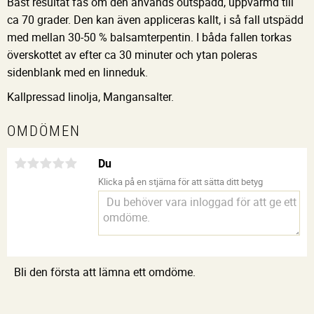
Bäst resultat fås om den används outspädd, uppvärmd till
ca 70 grader. Den kan även appliceras kallt, i så fall utspädd
med mellan 30-50 % balsamterpentin. I båda fallen torkas
överskottet av efter ca 30 minuter och ytan poleras
sidenblank med en linneduk.
Kallpressad linolja, Mangansalter.
OMDÖMEN
Du
Klicka på en stjärna för att sätta ditt betyg
Bli den första att lämna ett omdöme.