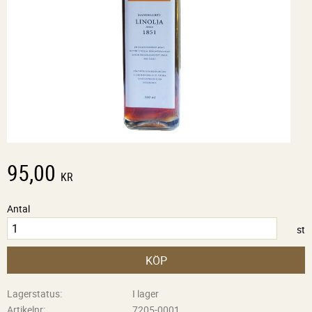
95,00
KR
Antal
st
KÖP
Lagerstatus
I lager
Artikelnr
7205-0001