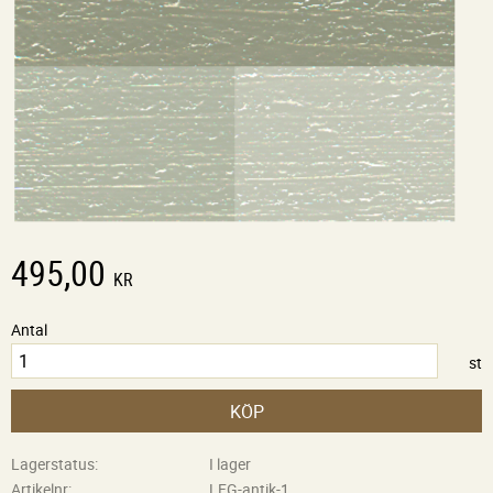
495,00
KR
Antal
st
KÖP
Lagerstatus
I lager
Artikelnr
LFG-antik-1