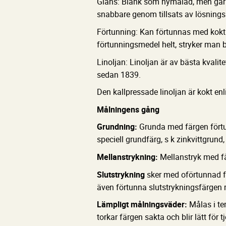
Glans: Blank som nymålad, men går 
snabbare genom tillsats av lösnings
Förtunning: Kan förtunnas med kokt l
förtunningsmedel helt, stryker man b
Linoljan: Linoljan är av bästa kvalite
sedan 1839.
Den kallpressade linoljan är kokt enl
Målningens gång
Grundning:
Grunda med färgen fört
speciell grundfärg, s k zinkvittgrund, 
Mellanstrykning:
Mellanstryk med fä
Slutstrykning
sker med oförtunnad f
även förtunna slutstrykningsfärgen 
Lämpligt målningsväder:
Målas i te
torkar färgen sakta och blir lätt för 