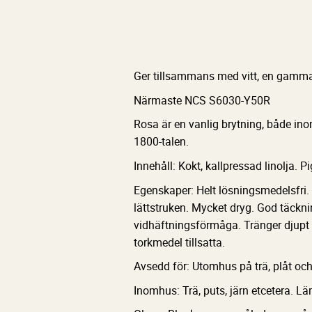
Ger tillsammans med vitt, en gammal
Närmaste NCS S6030-Y50R
Rosa är en vanlig brytning, både in
1800-talen.
Innehåll: Kokt, kallpressad linolja. P
Egenskaper: Helt lösningsmedelsfri. 
lättstruken. Mycket dryg. God täck
vidhäftningsförmåga. Tränger djupt i
torkmedel tillsatta.
Avsedd för: Utomhus på trä, plåt oc
Inomhus: Trä, puts, järn etcetera. L