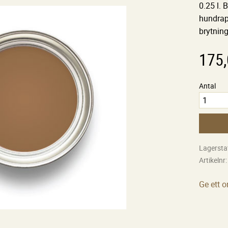
0.25 l.
hundrapr
brytning
175
Antal
Lagersta
Artikelnr
Ge ett 