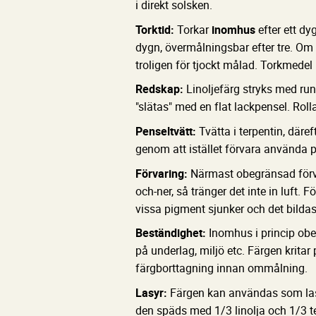
i direkt solsken.
Torktid:
Torkar
inomhus
efter ett dy
dygn, övermålningsbar efter tre. Om 
troligen för tjockt målad. Torkmedel k
Redskap:
Linoljefärg stryks med run
"slätas" med en flat lackpensel. Rolla
Penseltvätt:
Tvätta i terpentin, däref
genom att istället förvara använda pe
Förvaring:
Närmast obegränsad förvar
och-ner, så tränger det inte in luft. 
vissa pigment sjunker och det bilda
Beständighet:
Inomhus i princip obe
på underlag, miljö etc. Färgen kritar 
färgborttagning innan ommålning.
Lasyr:
Färgen kan användas som las
den späds med 1/3 linolja och 1/3 