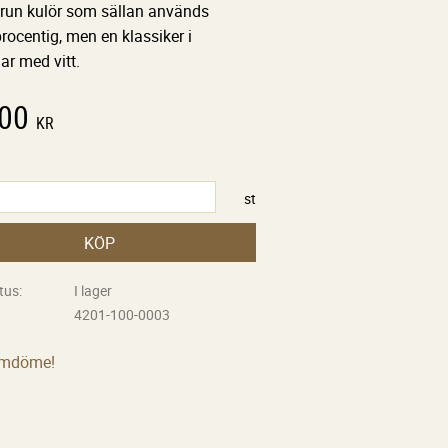
 Brun kulör som sällan används
ocentig, men en klassiker i
ar med vitt.
,00
KR
st
KÖP
tus
I lager
4201-100-0003
omdöme!