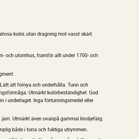
rosa kulör, utan dragning mot vasst skärt.
om- och utomhus, framför allt under 1700- och
igment.
Lätt att förnya och underhålla. Tunn och
ningsförmåga. Utmärkt kulörbeständighet. God
n i underlaget. Inga förtunningsmedel eller
h järn. Utmärkt även ovanpå gammal linoljefärg.
ämplig både i torra och fuktiga utrymmen.