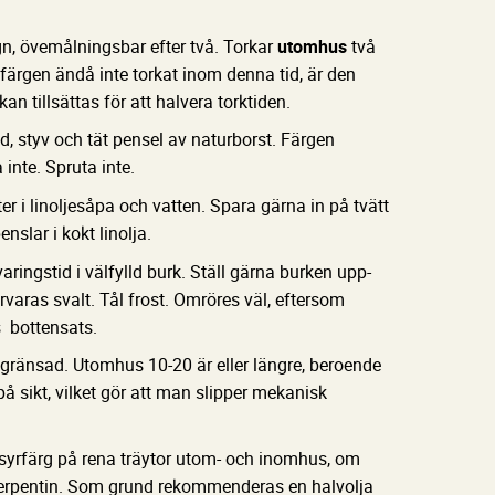
gn, övemålningsbar efter två. Torkar
utomhus
två
färgen ändå inte torkat inom denna tid, är den
an tillsättas för att halvera torktiden.
d, styv och tät pensel av naturborst. Färgen
 inte. Spruta inte.
ter i linoljesåpa och vatten. Spara gärna in på tvätt
nslar i kokt linolja.
ingstid i välfylld burk. Ställ gärna burken upp-
Förvaras svalt. Tål frost. Omröres väl, eftersom
s bottensats.
gränsad. Utomhus 10-20 är eller längre, beroende
på sikt, vilket gör att man slipper mekanisk
yrfärg på rena träytor utom- och inomhus, om
terpentin. Som grund rekommenderas en halvolja