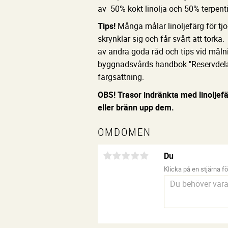
av 50% kokt linolja och 50% terpenti
Tips!
Många målar linoljefärg för tjo
skrynklar sig och får svårt att tork
av andra goda råd och tips vid målni
byggnadsvårds handbok "Reservdelar t
färgsättning.
OBS! Trasor indränkta med linoljefä
eller bränn upp dem.
OMDÖMEN
Du
Klicka på en stjärna för