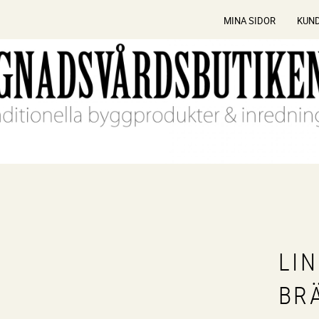
MINA SIDOR
KUN
LI
BR