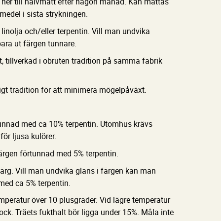
ner till halvmatt efter någon månad. Kan mattas
medel i sista strykningen.
inolja och/eller terpentin. Vill man undvika
ara ut färgen tunnare.
t, tillverkad i obruten tradition på samma fabrik
igt tradition för att minimera mögelpåväxt.
unnad med ca 10% terpentin. Utomhus krävs
för ljusa kulörer.
rgen förtunnad med 5% terpentin.
ärg. Vill man undvika glans i färgen kan man
med ca 5% terpentin.
mperatur över 10 plusgrader. Vid lägre temperatur
tjock. Träets fukthalt bör ligga under 15%. Måla inte