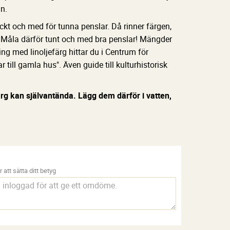
n.
ckt och med för tunna penslar. Då rinner färgen,
a. Måla därför tunt och med bra penslar! Mängder
ng med linoljefärg hittar du i Centrum för
ill gamla hus". Även guide till kulturhistorisk
rg kan självantända. Lägg dem därför i vatten,
 att sätta ditt betyg