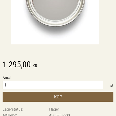
1 295,00
KR
Antal
st
KÖP
Lagerstatus
I lager
Artikelnr
4503-007-00