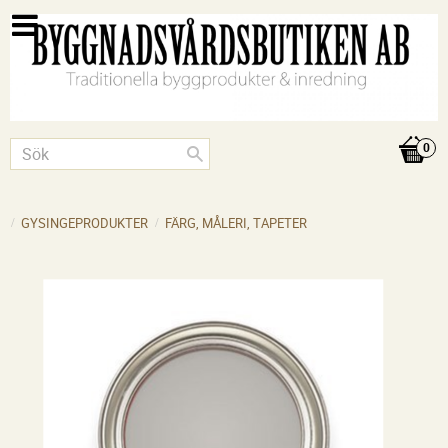
GYSINGEPRODUKTER
FÄRG, MÅLERI, TAPETER