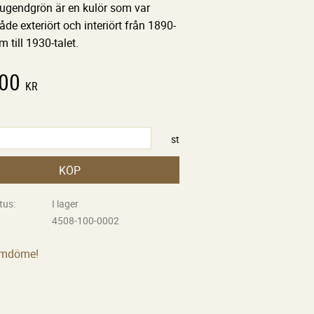
 Jugendgrön är en kulör som var
åde exteriört och interiört från 1890-
m till 1930-talet.
,00
KR
st
KÖP
tus
I lager
4508-100-0002
omdöme!