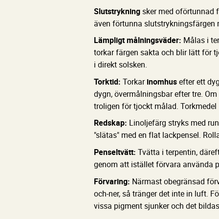
Slutstrykning
sker med oförtunnad f
även förtunna slutstrykningsfärgen 
Lämpligt målningsväder:
Målas i te
torkar färgen sakta och blir lätt för 
i direkt solsken.
Torktid:
Torkar
inomhus
efter ett dy
dygn, övermålningsbar efter tre. Om 
troligen för tjockt målad. Torkmedel k
Redskap:
Linoljefärg stryks med run
"slätas" med en flat lackpensel. Rolla
Penseltvätt:
Tvätta i terpentin, däref
genom att istället förvara använda pe
Förvaring:
Närmast obegränsad förvar
och-ner, så tränger det inte in luft. 
vissa pigment sjunker och det bilda