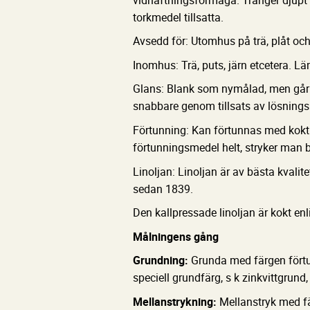
torkmedel tillsatta.
Avsedd för: Utomhus på trä, plåt oc
Inomhus: Trä, puts, järn etcetera. L
Glans: Blank som nymålad, men går 
snabbare genom tillsats av lösnings
Förtunning: Kan förtunnas med kokt l
förtunningsmedel helt, stryker man b
Linoljan: Linoljan är av bästa kvalite
sedan 1839.
Den kallpressade linoljan är kokt enl
Målningens gång
Grundning:
Grunda med färgen fört
speciell grundfärg, s k zinkvittgrund, 
Mellanstrykning:
Mellanstryk med fä