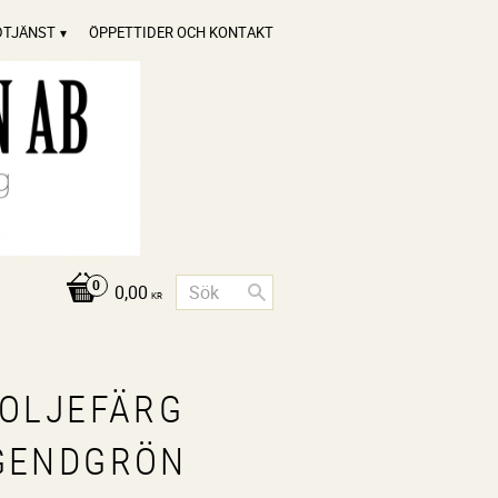
DTJÄNST
ÖPPETTIDER OCH KONTAKT
0,00
KR
NOLJEFÄRG
GENDGRÖN