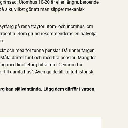
gränsad. Utomhus 10-20 är eller längre, beroende
på sikt, vilket gör att man slipper mekanisk
yrfärg på rena träytor utom- och inomhus, om
terpentin. Som grund rekommenderas en halvolja
n.
ckt och med för tunna penslar. Då rinner färgen,
a. Måla därför tunt och med bra penslar! Mängder
ng med linoljefärg hittar du i Centrum för
ill gamla hus". Även guide till kulturhistorisk
rg kan självantända. Lägg dem därför i vatten,