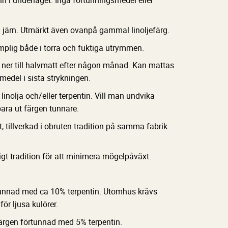
h järn. Utmärkt även ovanpå gammal linoljefärg.
ämplig både i torra och fuktiga utrymmen.
ner till halvmatt efter någon månad. Kan mattas
medel i sista strykningen.
inolja och/eller terpentin. Vill man undvika
ara ut färgen tunnare.
t, tillverkad i obruten tradition på samma fabrik
igt tradition för att minimera mögelpåväxt.
unnad med ca 10% terpentin. Utomhus krävs
för ljusa kulörer.
rgen förtunnad med 5% terpentin.