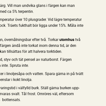
ärg. Vill man undvika glans i färgen kan man
med ca 5% terpentin.
mperatur över 10 plusgrader. Vid lägre temperatur
tjock. Träets fukthalt bör ligga under 15%. Måla inte
gn, övemålningsbar efter två. Torkar
utomhus
två
färgen ändå inte torkat inom denna tid, är den
an tillsättas för att halvera torktiden.
d, styv och tät pensel av naturborst. Färgen
 inte. Spruta inte.
ter i linoljesåpa och vatten. Spara gärna in på tvätt
nslar i kokt linolja.
ingstid i välfylld burk. Ställ gärna burken upp-
Förvaras svalt. Tål frost. Omröres väl, eftersom
s bottensats.