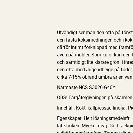
Utvändigt ser man den ofta på fönste
den fasta köksinredningen och i kö
därför intimt förknippad med framfö
även på möbler. Som kulör kan den 
och samtidigt lite klarare grön. i in
den ofta med Jugendbeige på foder, 
cirka 7-15% obränd umbra är en vanli
Närmaste NCS S3020-G40Y
OBS! Färgåtergivningen på skärmen 
Innehåll: Kokt, kallpressad linolja. P
Egenskaper: Helt lösningsmedelsfri. 
lättstruken. Mycket dryg. God täck
vidhäftningsförmåga. Tränger djupt i