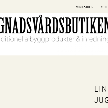
MINA SIDOR
KUN
LI
JU