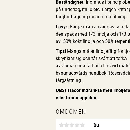
Beständighet:
Inomhus i princip obe
på underlag, miljö etc. Färgen kritar 
färgborttagning innan ommålning.
Lasyr:
Färgen kan användas som las
den späds med 1/3 linolja och 1/3 
av 50% kokt linolja och 50% terpenti
Tips!
Många målar linoljefärg för tjo
skrynklar sig och får svårt att tork
av andra goda råd och tips vid målni
byggnadsvårds handbok "Reservdelar t
färgsättning.
OBS! Trasor indränkta med linoljefä
eller bränn upp dem.
OMDÖMEN
Du