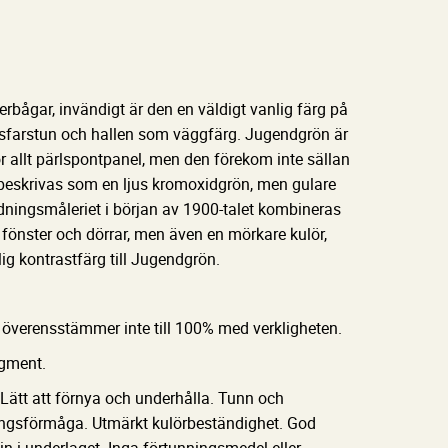
rbågar, invändigt är den en väldigt vanlig färg på
ksfarstun och hallen som väggfärg. Jugendgrön är
r allt pärlspontpanel, men den förekom inte sällan
beskrivas som en ljus kromoxidgrön, men gulare
redningsmåleriet i början av 1900-talet kombineras
fönster och dörrar, men även en mörkare kulör,
g kontrastfärg till Jugendgrön.
överensstämmer inte till 100% med verkligheten.
igment.
Lätt att förnya och underhålla. Tunn och
ningsförmåga. Utmärkt kulörbeständighet. God
n i underlaget. Inga förtunningsmedel eller