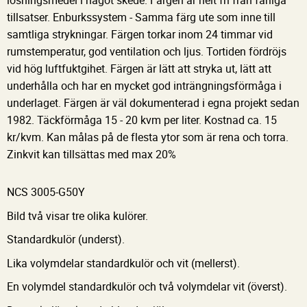
lösningsmedel i något skede. Färgen är helt fri från farliga
tillsatser. Enburkssystem - Samma färg ute som inne till
samtliga strykningar. Färgen torkar inom 24 timmar vid
rumstemperatur, god ventilation och ljus. Tortiden fördröjs
vid hög luftfuktgihet. Färgen är lätt att stryka ut, lätt att
underhålla och har en mycket god inträngningsförmåga i
underlaget. Färgen är väl dokumenterad i egna projekt sedan
1982. Täckförmåga 15 - 20 kvm per liter. Kostnad ca. 15
kr/kvm. Kan målas på de flesta ytor som är rena och torra.
Zinkvit kan tillsättas med max 20%
NCS 3005-G50Y
Bild två visar tre olika kulörer.
Standardkulör (underst).
Lika volymdelar standardkulör och vit (mellerst).
En volymdel standardkulör och två volymdelar vit (överst).