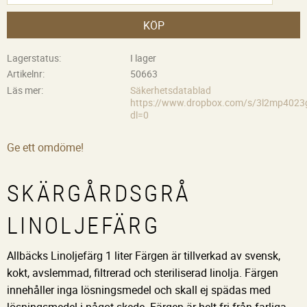
KÖP
Lagerstatus
I lager
Artikelnr
50663
Läs mer
Säkerhetsdatablad
https://www.dropbox.com/s/3l2mp402
dl=0
Ge ett omdöme!
SKÄRGÅRDSGRÅ
LINOLJEFÄRG
Allbäcks Linoljefärg 1 liter Färgen är tillverkad av svensk,
kokt, avslemmad, filtrerad och steriliserad linolja. Färgen
innehåller inga lösningsmedel och skall ej spädas med