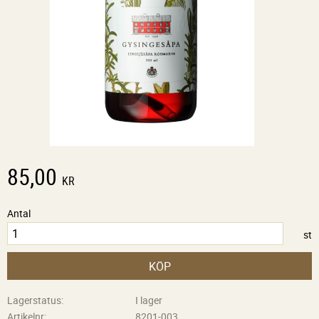
85,00
KR
Antal
st
KÖP
Lagerstatus
I lager
Artikelnr
8201-003