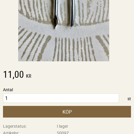
11,00
KR
Antal
st
KÖP
Lagerstatus
I lager
Artikelnr
5009Z