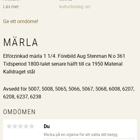
Läs mer
kulturbeslag.se/
Ge ett omdöme!
MÄRLA
Elförzinkad märla 1 1/4. Förebild Aug Stenman N:o 361
Tidsperiod 1800-talet senare hälft till ca 1950 Material
Kalldraget stål
Avsedd för 5007, 5008, 5065, 5066, 5067, 5068, 6008, 6207,
6208, 6237, 6238
OMDÖMEN
Du
Klicka på en stjärna för att sätta ditt betyg