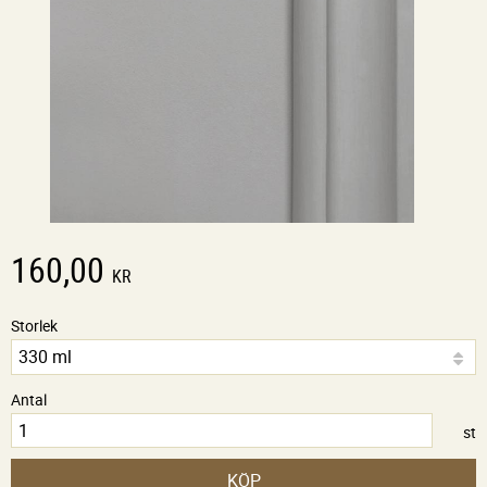
160,00
KR
Storlek
Antal
st
KÖP