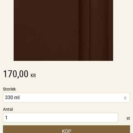
170,00
KR
Storlek
Antal
st
KÖP