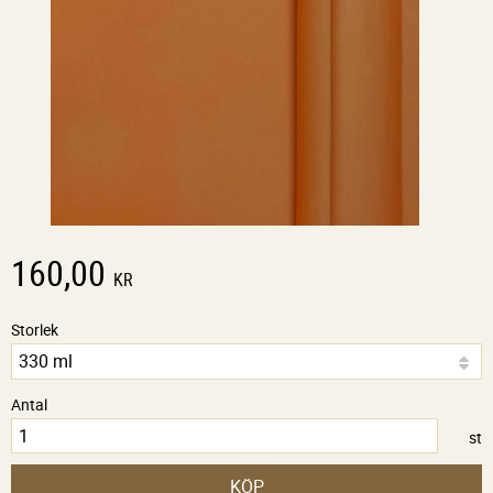
160,00
KR
Storlek
Antal
st
KÖP