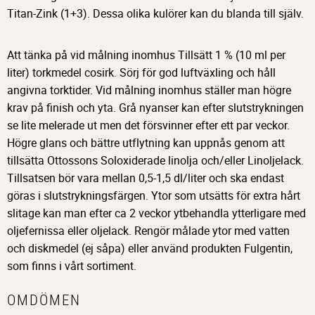
Titan-Zink (1+3). Dessa olika kulörer kan du blanda till själv.
Att tänka på vid målning inomhus Tillsätt 1 % (10 ml per
liter) torkmedel cosirk. Sörj för god luftväxling och håll
angivna torktider. Vid målning inomhus ställer man högre
krav på finish och yta. Grå nyanser kan efter slutstrykningen
se lite melerade ut men det försvinner efter ett par veckor.
Högre glans och bättre utflytning kan uppnås genom att
tillsätta Ottossons Soloxiderade linolja och/eller Linoljelack.
Tillsatsen bör vara mellan 0,5-1,5 dl/liter och ska endast
göras i slutstrykningsfärgen. Ytor som utsätts för extra hårt
slitage kan man efter ca 2 veckor ytbehandla ytterligare med
oljefernissa eller oljelack. Rengör målade ytor med vatten
och diskmedel (ej såpa) eller använd produkten Fulgentin,
som finns i vårt sortiment.
OMDÖMEN