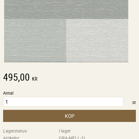
495,00
KR
Antal
st
KÖP
Lagerstatus
I lager
Artikelnr
GRA-MELL-1L