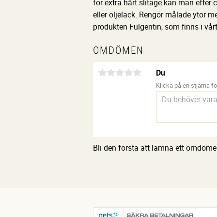
för extra hårt slitage kan man efter 
eller oljelack. Rengör målade ytor m
produkten Fulgentin, som finns i vårt
OMDÖMEN
Du
Klicka på en stjärna för
Bli den första att lämna ett omdöme