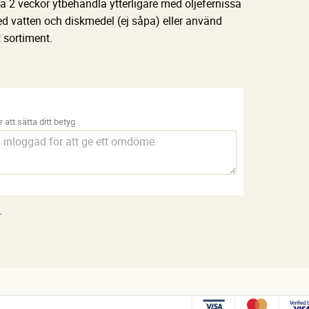
ca 2 veckor ytbehandla ytterligare med oljefernissa
ed vatten och diskmedel (ej såpa) eller använd
 sortiment.
 att sätta ditt betyg
.