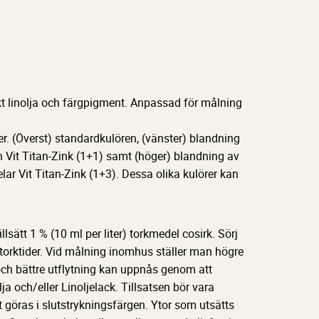
kt linolja och färgpigment. Anpassad för målning
rer. (Överst) standardkulören, (vänster) blandning
h Vit Titan-Zink (1+1) samt (höger) blandning av
lar Vit Titan-Zink (1+3). Dessa olika kulörer kan
llsätt 1 % (10 ml per liter) torkmedel cosirk. Sörj
 torktider. Vid målning inomhus ställer man högre
och bättre utflytning kan uppnås genom att
ja och/eller Linoljelack. Tillsatsen bör vara
t göras i slutstrykningsfärgen. Ytor som utsätts