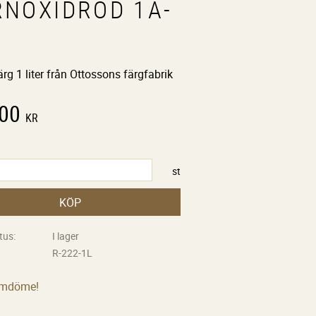
RNOXIDRÖD 1A-
2
ärg 1 liter från Ottossons färgfabrik
,00
KR
st
KÖP
tus
I lager
R-222-1L
omdöme!