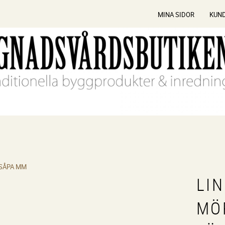
MINA SIDOR
KUN
 SÅPA MM
LI
MÖ