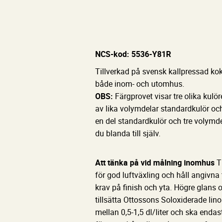
NCS-kod: 5536-Y81R
Tillverkad på svensk kallpressad ko
både inom- och utomhus.
OBS:
Färgprovet visar tre olika kulö
av lika volymdelar standardkulör oc
en del standardkulör och tre volymde
du blanda till själv.
Att tänka på vid målning inomhus
Ti
för god luftväxling och håll angivna
krav på finish och yta. Högre glans 
tillsätta Ottossons Soloxiderade linol
mellan 0,5-1,5 dl/liter och ska endas