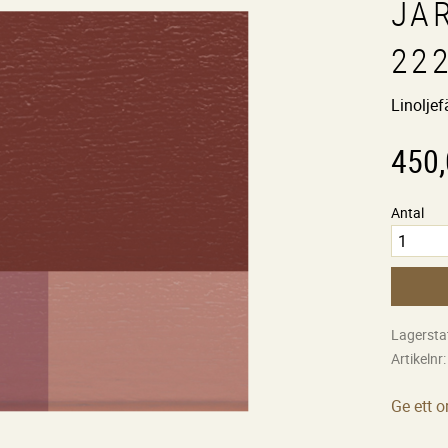
JÄ
22
Linoljef
450
Antal
Lagersta
Artikelnr
Ge ett 