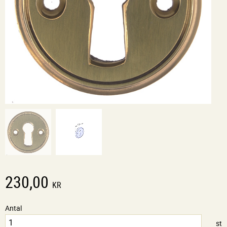
230,00
KR
Antal
st