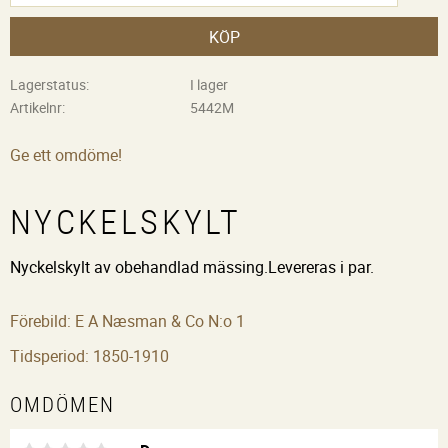
KÖP
Lagerstatus
I lager
Artikelnr
5442M
Ge ett omdöme!
NYCKELSKYLT
Nyckelskylt av obehandlad mässing.Levereras i par.
Förebild: E A Næsman & Co N:o 1
Tidsperiod: 1850-1910
OMDÖMEN