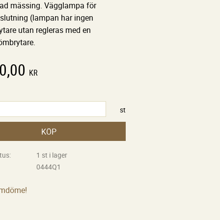
lad mässing. Vägglampa för
nslutning (lampan har ingen
ytare utan regleras med en
ömbrytare.
0,00
KR
st
KÖP
tus
1 st i lager
0444Q1
omdöme!