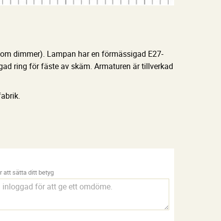
 som dimmer). Lampan har en förmässigad E27-
 ring för fäste av skäm. Armaturen är tillverkad
abrik.
 att sätta ditt betyg