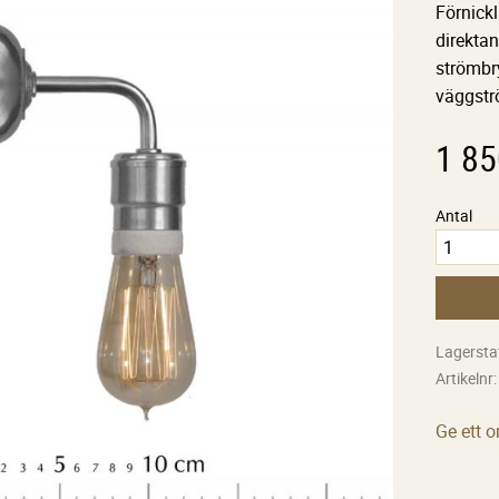
Förnick
direkta
strömbr
väggstr
1 85
Antal
Lagersta
Artikelnr
Ge ett 