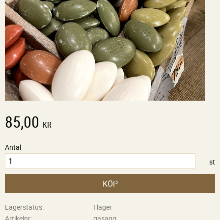
85,00
KR
Antal
st
KÖP
Lagerstatus
I lager
Artikelnr
gasagg