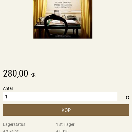
280,00
KR
Antal
st
KÖP
Lagerstatus
1 st i lager
Artikelnr
AH018