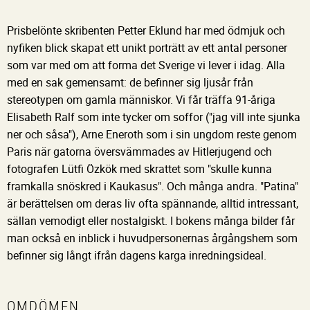
Prisbelönte skribenten Petter Eklund har med ödmjuk och
nyfiken blick skapat ett unikt porträtt av ett antal personer
som var med om att forma det Sverige vi lever i idag. Alla
med en sak gemensamt: de befinner sig ljusår från
stereotypen om gamla människor. Vi får träffa 91-åriga
Elisabeth Ralf som inte tycker om soffor ("jag vill inte sjunka
ner och såsa"), Arne Eneroth som i sin ungdom reste genom
Paris när gatorna översvämmades av Hitlerjugend och
fotografen Lütfi Özkök med skrattet som "skulle kunna
framkalla snöskred i Kaukasus". Och många andra. "Patina"
är berättelsen om deras liv ofta spännande, alltid intressant,
sällan vemodigt eller nostalgiskt. I bokens många bilder får
man också en inblick i huvudpersonernas årgångshem som
befinner sig långt ifrån dagens karga inredningsideal.
OMDÖMEN